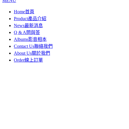
MENU
Home
首頁
Product
產品介紹
News
最新消息
Q & A
問與答
Albums
影音相本
Contact Us
聯絡我們
About Us
關於我們
Order
線上訂單