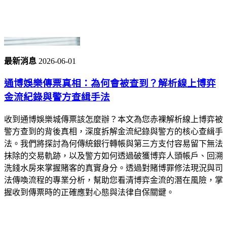
最新消息
2026-06-01
通博娛樂傳票真相：為何會被查到？解析線上博弈
金流紀錄與警方查緝手法
收到通博娛樂城傳票該怎麼辦？本文為您赤裸解析線上博弈被
警方查到的背後真相，深度拆解金流紀錄與警方的核心查緝手
法。我們將探討為何傳統銀行轉帳與第三方支付容易留下無法
抹除的交易軌跡，以及警方如何透過破獲博弈人頭帳戶、回溯
洗錢水房來掌握賭客的真實身分。透過對賭博罪修法現況與司
法傳喚流程的專業分析，幫助您看清博弈金流的潛在風險，掌
握收到傳票時的正確應對心態與法律自保關鍵。