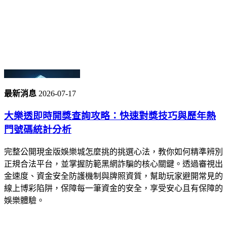
最新消息
2026-07-17
大樂透即時開獎查詢攻略：快速對獎技巧與歷年熱
門號碼統計分析
完整公開現金版娛樂城怎麼挑的挑選心法，教你如何精準辨別
正規合法平台，並掌握防範黑網詐騙的核心關鍵。透過審視出
金速度、資金安全防護機制與牌照資質，幫助玩家避開常見的
線上博彩陷阱，保障每一筆資金的安全，享受安心且有保障的
娛樂體驗。