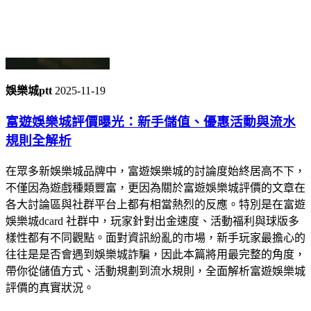
娛樂城ptt
2025-11-19
富遊娛樂城評價曝光：新手儲值、優惠活動與流水
規則全解析
在眾多新娛樂城品牌中，富遊娛樂城的討論度始終居高不下，
不僅因為遊戲種類豐富，更因為關於富遊娛樂城評價的文章在
各大討論區與社群平台上都有相當熱烈的反應。特別是在富遊
娛樂城dcard 社群中，玩家針對出金速度、活動福利與球版多
樣性都有不同觀點。面對資訊紛亂的市場，新手玩家最擔心的
往往是是否會遇到娛樂城詐騙，因此本篇將用最完整的角度，
帶你從儲值方式、活動規劃到流水規則，全面解析富遊娛樂城
評價的真實狀況。