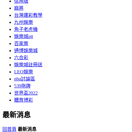
信用版
麻將
台灣運彩教學
九州娛樂
角子老虎機
娛樂城ptt
百家樂
通博娛樂城
六合彩
娛樂城註冊送
LEO娛樂
nba討論區
539拖牌
世界盃2022
體育博彩
最新消息
回首頁
最新消息