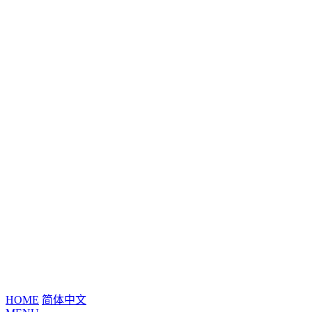
HOME
简体中文