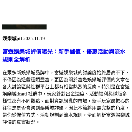
娛樂城ptt
2025-11-19
富遊娛樂城評價曝光：新手儲值、優惠活動與流水
規則全解析
在眾多新娛樂城品牌中，富遊娛樂城的討論度始終居高不下，
不僅因為遊戲種類豐富，更因為關於富遊娛樂城評價的文章在
各大討論區與社群平台上都有相當熱烈的反應。特別是在富遊
娛樂城dcard 社群中，玩家針對出金速度、活動福利與球版多
樣性都有不同觀點。面對資訊紛亂的市場，新手玩家最擔心的
往往是是否會遇到娛樂城詐騙，因此本篇將用最完整的角度，
帶你從儲值方式、活動規劃到流水規則，全面解析富遊娛樂城
評價的真實狀況。