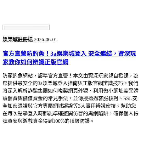
娛樂城註冊送
2026-06-01
官方直營防釣魚！3a娛樂城登入 安全連結，資深玩
家教你如何辨識正版官網
防範釣魚網站，認準官方直營！本文由資深玩家親自授課，為
您提供最安全的3a娛樂城登入指南與正版官網辨識技巧。我們
將深入解析詐騙集團如何複製網頁外觀、利用微小網址差異誘
騙個資與儲值資金的常見手法，並傳授透過客服核對、SSL安
全加密憑證與官方專屬網域認證等3大實用辨識密技。幫助您
在每次點擊登入時都能準確避開仿冒的黑網陷阱，確保個人帳
號資安與遊戲資金得到100%的頂級防護。