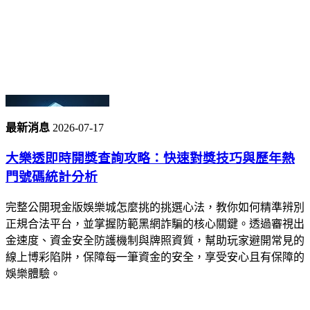
最新消息
2026-07-17
大樂透即時開獎查詢攻略：快速對獎技巧與歷年熱
門號碼統計分析
完整公開現金版娛樂城怎麼挑的挑選心法，教你如何精準辨別
正規合法平台，並掌握防範黑網詐騙的核心關鍵。透過審視出
金速度、資金安全防護機制與牌照資質，幫助玩家避開常見的
線上博彩陷阱，保障每一筆資金的安全，享受安心且有保障的
娛樂體驗。