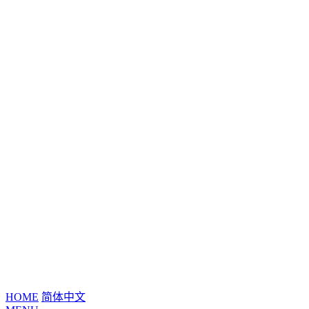
HOME
简体中文