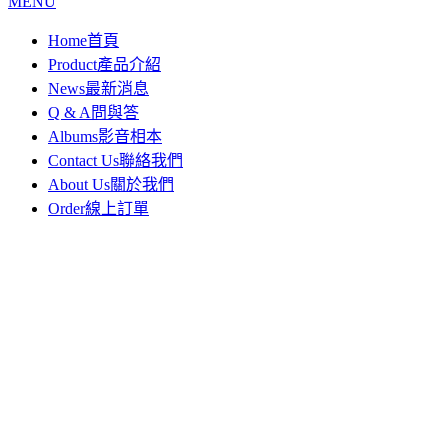
MENU
Home
首頁
Product
產品介紹
News
最新消息
Q & A
問與答
Albums
影音相本
Contact Us
聯絡我們
About Us
關於我們
Order
線上訂單