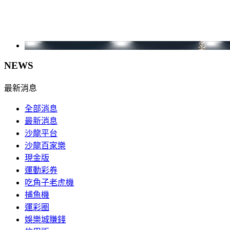
NEWS
最新消息
全部消息
最新消息
沙龍平台
沙龍百家樂
現金版
運動彩券
吃角子老虎機
捕魚機
運彩圈
娛樂城賺錢