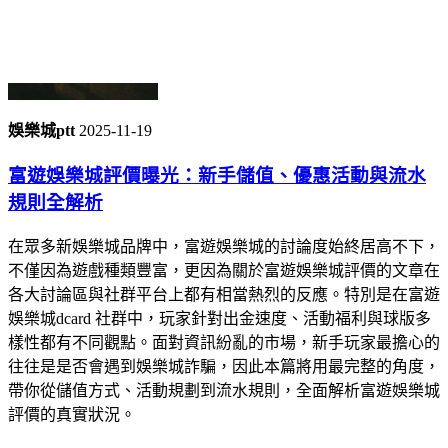
娛樂城ptt
2025-11-19
富遊娛樂城評價曝光：新手儲值、優惠活動與流水
規則全解析
在眾多新娛樂城品牌中，富遊娛樂城的討論度始終居高不下，
不僅因為遊戲種類豐富，更因為關於富遊娛樂城評價的文章在
各大討論區與社群平台上都有相當熱烈的反應。特別是在富遊
娛樂城dcard 社群中，玩家針對出金速度、活動福利與球版多
樣性都有不同觀點。面對資訊紛亂的市場，新手玩家最擔心的
往往是是否會遇到娛樂城詐騙，因此本篇將用最完整的角度，
帶你從儲值方式、活動規劃到流水規則，全面解析富遊娛樂城
評價的真實狀況。