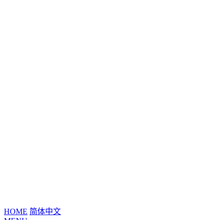
HOME
简体中文