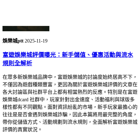
娛樂城ptt
2025-11-19
富遊娛樂城評價曝光：新手儲值、優惠活動與流水
規則全解析
在眾多新娛樂城品牌中，富遊娛樂城的討論度始終居高不下，
不僅因為遊戲種類豐富，更因為關於富遊娛樂城評價的文章在
各大討論區與社群平台上都有相當熱烈的反應。特別是在富遊
娛樂城dcard 社群中，玩家針對出金速度、活動福利與球版多
樣性都有不同觀點。面對資訊紛亂的市場，新手玩家最擔心的
往往是是否會遇到娛樂城詐騙，因此本篇將用最完整的角度，
帶你從儲值方式、活動規劃到流水規則，全面解析富遊娛樂城
評價的真實狀況。