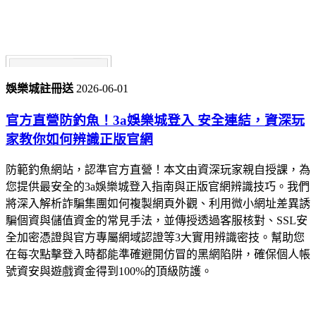
娛樂城註冊送
2026-06-01
官方直營防釣魚！3a娛樂城登入 安全連結，資深玩
家教你如何辨識正版官網
防範釣魚網站，認準官方直營！本文由資深玩家親自授課，為
您提供最安全的3a娛樂城登入指南與正版官網辨識技巧。我們
將深入解析詐騙集團如何複製網頁外觀、利用微小網址差異誘
騙個資與儲值資金的常見手法，並傳授透過客服核對、SSL安
全加密憑證與官方專屬網域認證等3大實用辨識密技。幫助您
在每次點擊登入時都能準確避開仿冒的黑網陷阱，確保個人帳
號資安與遊戲資金得到100%的頂級防護。