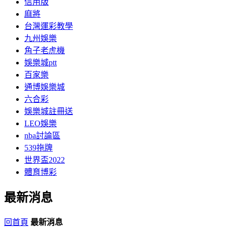
信用版
麻將
台灣運彩教學
九州娛樂
角子老虎機
娛樂城ptt
百家樂
通博娛樂城
六合彩
娛樂城註冊送
LEO娛樂
nba討論區
539拖牌
世界盃2022
體育博彩
最新消息
回首頁
最新消息