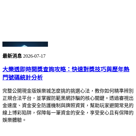
最新消息
2026-07-17
大樂透即時開獎查詢攻略：快速對獎技巧與歷年熱
門號碼統計分析
完整公開現金版娛樂城怎麼挑的挑選心法，教你如何精準辨別
正規合法平台，並掌握防範黑網詐騙的核心關鍵。透過審視出
金速度、資金安全防護機制與牌照資質，幫助玩家避開常見的
線上博彩陷阱，保障每一筆資金的安全，享受安心且有保障的
娛樂體驗。