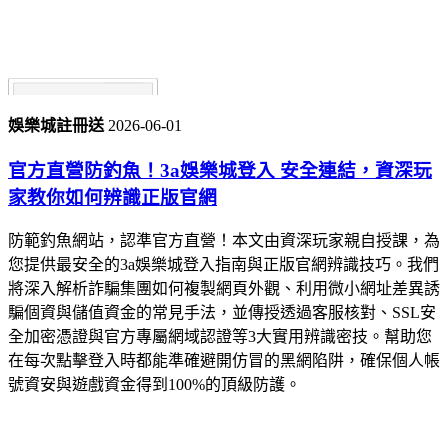
娛樂城註冊送
2026-06-01
官方直營防釣魚！3a娛樂城登入 安全連結，資深玩
家教你如何辨識正版官網
防範釣魚網站，認準官方直營！本文由資深玩家親自授課，為
您提供最安全的3a娛樂城登入指南與正版官網辨識技巧。我們
將深入解析詐騙集團如何複製網頁外觀、利用微小網址差異誘
騙個資與儲值資金的常見手法，並傳授透過客服核對、SSL安
全加密憑證與官方專屬網域認證等3大實用辨識密技。幫助您
在每次點擊登入時都能準確避開仿冒的黑網陷阱，確保個人帳
號資安與遊戲資金得到100%的頂級防護。