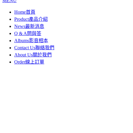
MENU
Home
首頁
Product
產品介紹
News
最新消息
Q & A
問與答
Albums
影音相本
Contact Us
聯絡我們
About Us
關於我們
Order
線上訂單