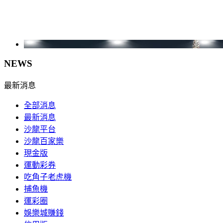
NEWS
最新消息
全部消息
最新消息
沙龍平台
沙龍百家樂
現金版
運動彩券
吃角子老虎機
捕魚機
運彩圈
娛樂城賺錢