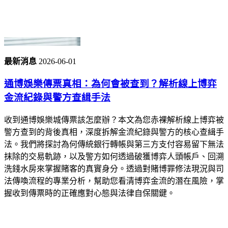
最新消息
2026-06-01
通博娛樂傳票真相：為何會被查到？解析線上博弈
金流紀錄與警方查緝手法
收到通博娛樂城傳票該怎麼辦？本文為您赤裸解析線上博弈被
警方查到的背後真相，深度拆解金流紀錄與警方的核心查緝手
法。我們將探討為何傳統銀行轉帳與第三方支付容易留下無法
抹除的交易軌跡，以及警方如何透過破獲博弈人頭帳戶、回溯
洗錢水房來掌握賭客的真實身分。透過對賭博罪修法現況與司
法傳喚流程的專業分析，幫助您看清博弈金流的潛在風險，掌
握收到傳票時的正確應對心態與法律自保關鍵。