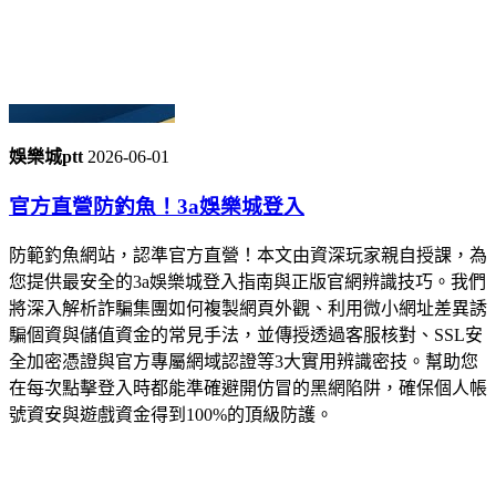
娛樂城ptt
2026-06-01
官方直營防釣魚！3a娛樂城登入
防範釣魚網站，認準官方直營！本文由資深玩家親自授課，為
您提供最安全的3a娛樂城登入指南與正版官網辨識技巧。我們
將深入解析詐騙集團如何複製網頁外觀、利用微小網址差異誘
騙個資與儲值資金的常見手法，並傳授透過客服核對、SSL安
全加密憑證與官方專屬網域認證等3大實用辨識密技。幫助您
在每次點擊登入時都能準確避開仿冒的黑網陷阱，確保個人帳
號資安與遊戲資金得到100%的頂級防護。