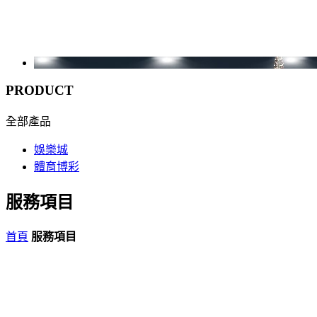
PRODUCT
全部產品
娛樂城
體育博彩
服務項目
首頁
服務項目