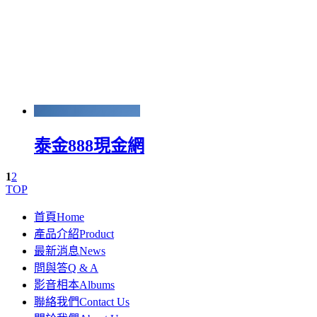
泰金888現金網
1
2
TOP
首頁
Home
產品介紹
Product
最新消息
News
問與答
Q & A
影音相本
Albums
聯絡我們
Contact Us