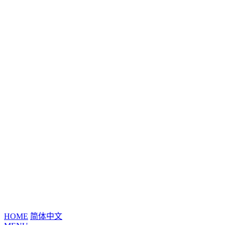
HOME
简体中文