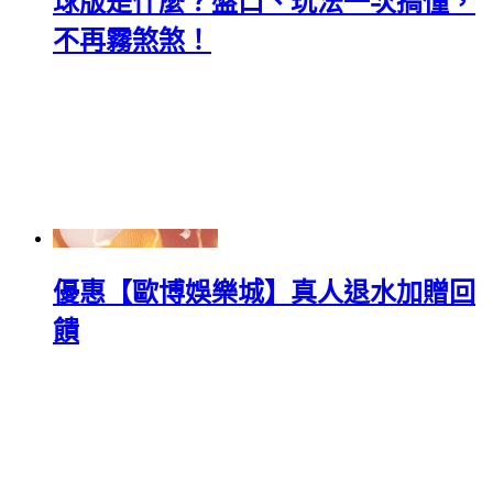
球版是什麼？盤口、玩法一次搞懂，
不再霧煞煞！
優惠【歐博娛樂城】真人退水加贈回
饋