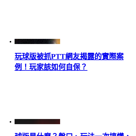
玩球版被抓PTT網友揭露的實際案
例！玩家該如何自保？