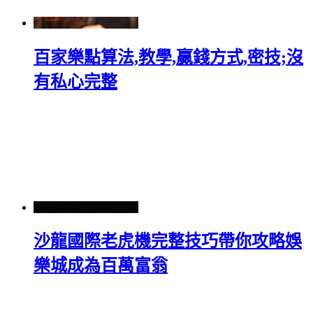
百家樂點算法,教學,贏錢方式,密技;沒
有私心完整
沙龍國際老虎機完整技巧帶你攻略娛
樂城成為百萬富翁