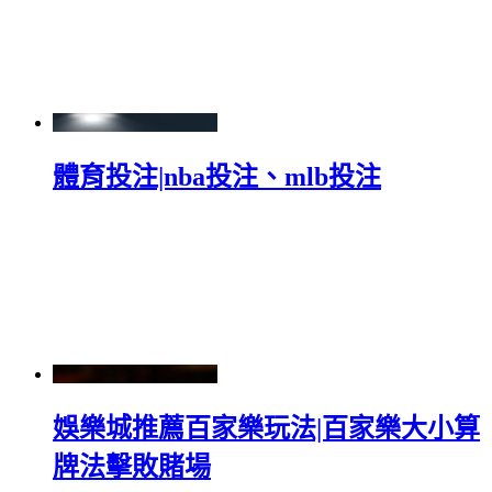
體育投注|nba投注、mlb投注
娛樂城推薦百家樂玩法|百家樂大小算
牌法擊敗賭場