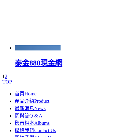
泰金888現金網
1
2
TOP
首頁
Home
產品介紹
Product
最新消息
News
問與答
Q & A
影音相本
Albums
聯絡我們
Contact Us