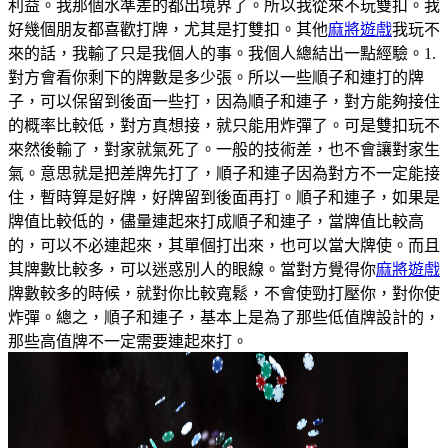
利益。我那個水準差的都出境界了。所以我從來不玩雙扣。我
好幾個朋友都喜歡打牌，尤其是打雙扣。
其他
麻將遊戲
我玩不
來的話，我輸了只是我個人的事。
我個人總結出一點經驗。1.
對方會看你剩下的牌數是多少張。所以一些順子和連打的牌
子，可以保留到後面一些打，因為順子和連子，對方能夠接住
的概率比較低，對方真想接，就只能用炸彈了。
可是雙扣玩不
來然後輸了，對家就氣死了。一般的技術差，也不會讓對家生
氣。
意思就是把差牌先打了，順子和連子因為對方不一定能接
住，暫時算是好牌，好牌留到後面再打。順子和連子，如果是
牌值比較低的，儘量連起來打成順子和連子，當牌值比較高
的，可以不必連起來，其單個打出來，也可以當大牌使。
而且
其牌數比較多，可以迷惑別人的眼線。當對方覺得你
麻將遊戲
牌數較多的時候，就對你比較寬鬆，不會使勁打壓你，對你使
炸彈。
總之，順子和連子，基本上是為了那些低值牌設計的，
那些高值牌不一定需要連起來打。