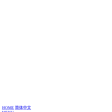
HOME
简体中文