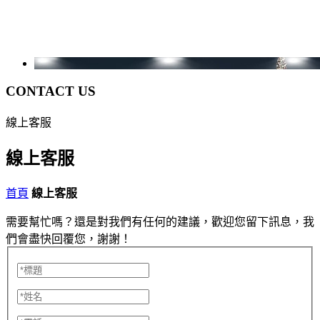
CONTACT US
線上客服
線上客服
首頁
線上客服
需要幫忙嗎？還是對我們有任何的建議，歡迎您留下訊息，我
們會盡快回覆您，謝謝！