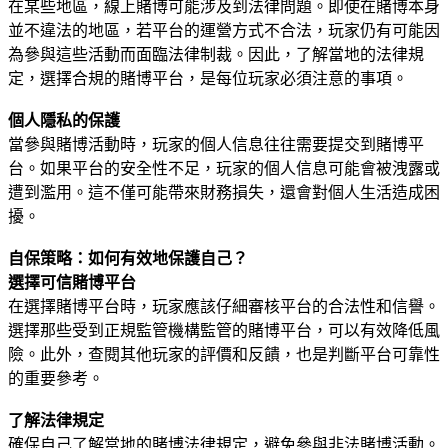
在某些地區，線上賭博可能涉及到法律問題。即使在賭博本身
並不違法的地區，若平台的運營方式不合法，玩家仍有可能因
為參與這些活動而面臨法律制裁。因此，了解當地的法律規
定，選擇合規的賭博平台，是每位玩家必須注意的事項。
個人隱私的保護
當參與賭博活動時，玩家的個人信息往往需要提交到賭博平
台。如果平台的安全性不足，玩家的個人信息可能會被洩露或
遭到濫用。這不僅可能帶來財務損失，還會對個人生活造成困
擾。
自保策略：如何有效地保護自己？
選擇可信賭博平台
在選擇賭博平台時，玩家應該仔細審核平台的合法性和信譽。
選擇那些受到正規監管機構監管的賭博平台，可以有效降低風
險。此外，查閱其他玩家的評價和反饋，也是判斷平台可靠性
的重要參考。
了解法律規定
確保自己了解當地的賭博法律規定，避免參與非法賭博活動。