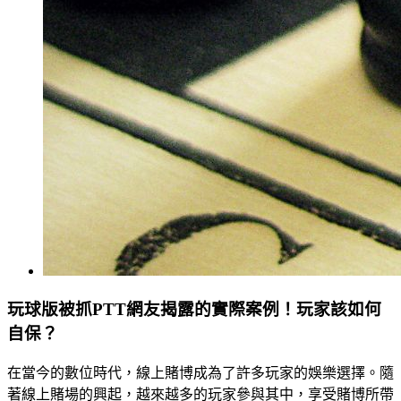
玩球版被抓PTT網友揭露的實際案例！玩家該如何
自保？
在當今的數位時代，線上賭博成為了許多玩家的娛樂選擇。隨
著線上賭場的興起，越來越多的玩家參與其中，享受賭博所帶