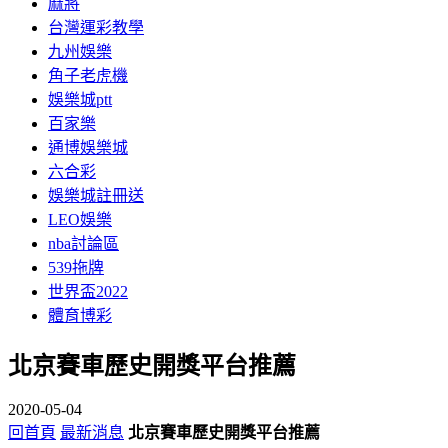
麻將
台灣運彩教學
九州娛樂
角子老虎機
娛樂城ptt
百家樂
通博娛樂城
六合彩
娛樂城註冊送
LEO娛樂
nba討論區
539拖牌
世界盃2022
體育博彩
北京賽車歷史開獎平台推薦
2020-05-04
回首頁
最新消息
北京賽車歷史開獎平台推薦