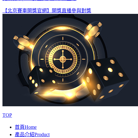
【北京賽車開獎官網】開獎直播參與對獎
TOP
首頁
Home
產品介紹
Product