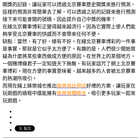
開獎的記錄，讓玩家可以透過北京賽車歷史開獎來進行預測，
這樣的預測非常簡單去了解，可以透過之前的記錄來進行預測
接下來可能會開的號碼，因此提升自己中獎的機率！
在線北京賽車博彩正變得越來越流行，因為它實際上使人們能
夠享受北京賽車的快感而不會帶來任何不便。
缺點：當然，有了好，總有不好。在線北京賽車博彩的一件事
是事實，那就是它似乎太方便了。有趣的是，人們很少開始質
疑為什麼將某些東西做成方便的原因。在世界上的某個地方，
一個賭博癮君子一定知道天下無敵，有玩家詛咒了網上北京賽
車博彩。現在方便的事實意味著，越來越多的人會被北京賽車
的熱潮所吸引。
而現在線上娛樂城也推出
娛樂城註冊送
好禮的方案，讓玩家在
玩遊戲的過程中還能擁有
娛樂城體驗金
，吸引更多玩家一起來
玩遊戲。