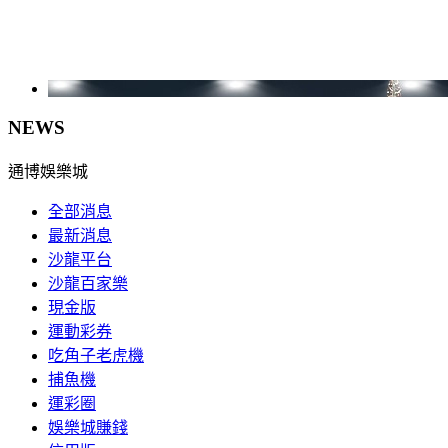
NEWS
通博娛樂城
全部消息
最新消息
沙龍平台
沙龍百家樂
現金版
運動彩券
吃角子老虎機
捕魚機
運彩圈
娛樂城賺錢