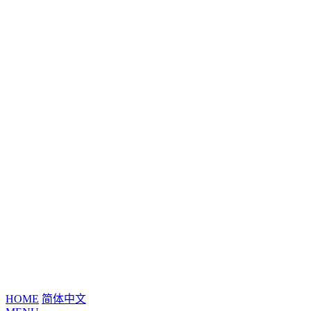
HOME
简体中文