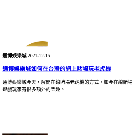
通博娛樂城
2021-12-15
通博娛樂城如何在台灣的網上賭場玩老虎機
通博娛樂城今天，解開在線賭場老虎機的方式，如今在線賭場
遊戲玩家有很多額外的樂趣。