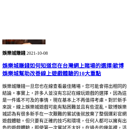
娛樂城賺錢
2021-10-08
娛樂城賺錢如何知道您在台灣網上賭場的選擇|歐博
娛樂城幫助改善線上遊戲體驗的10大重點
娛樂城賺錢一旦您也在線查看最佳賭場，您可能會得出相同的
結論。事實上，許多人並沒有忘記在線玩遊戲的選擇，因為這
是一件遙不可及的事情，現在基本上不再值得考慮。對於新手
來說，線上娛樂城遊戲可能有點困難並且有些混亂。歐博娛樂
城認為有很多新手在一次艱難的嘗試後就放棄了整個運彩官網
遊戲體驗。但只要有正確的技巧和環境，任何人都可以擁有出
色的遊戲體驗，即使第一次嘗試不太好。在過去的幾年裡，活