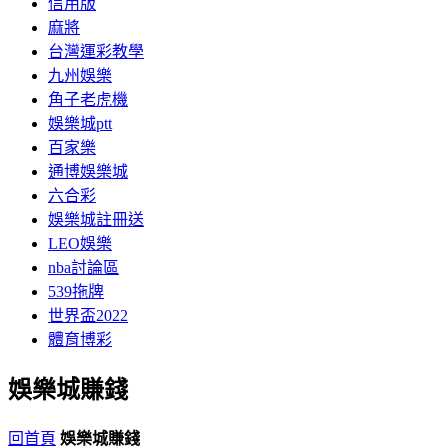
信用版
麻將
台灣運彩教學
九州娛樂
角子老虎機
娛樂城ptt
百家樂
通博娛樂城
六合彩
娛樂城註冊送
LEO娛樂
nba討論區
539拖牌
世界盃2022
體育博彩
娛樂城賺錢
回首頁
娛樂城賺錢