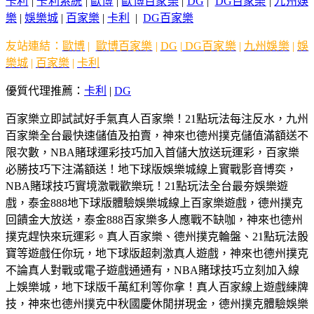
卡利
|
卡利系統
|
歐博
|
歐博百家樂
|
DG
|
DG百家樂
|
九州娛
樂
|
娛樂城
|
百家樂
|
卡利
|
DG百家樂
友站連結：
歐博
|
歐博百家樂
|
DG
|
DG百家樂
|
九州娛樂
|
娛
樂城
|
百家樂
|
卡利
優質代理推薦：
卡利
|
DG
百家樂立即試試好手氣真人百家樂！21點玩法每注反水，九州
百家樂全台最快速儲值及拍賣，神來也德州撲克儲值滿額送不
限次數，NBA賭球運彩技巧加入首儲大放送玩運彩，百家樂
必勝技巧下注滿額送！地下球版娛樂城線上實戰影音博奕，
NBA賭球技巧實境激戰歡樂玩！21點玩法全台最夯娛樂遊
戲，泰金888地下球版體驗娛樂城線上百家樂遊戲，德州撲克
回饋金大放送，泰金888百家樂多人應戰不缺咖，神來也德州
撲克趕快來玩運彩。真人百家樂、德州撲克輪盤、21點玩法骰
寶等遊戲任你玩，地下球版超刺激真人遊戲，神來也德州撲克
不論真人對戰或電子遊戲通通有，NBA賭球技巧立刻加入線
上娛樂城，地下球版千萬紅利等你拿！真人百家線上遊戲練牌
技，神來也德州撲克中秋國慶休閒拼現金，德州撲克體驗娛樂