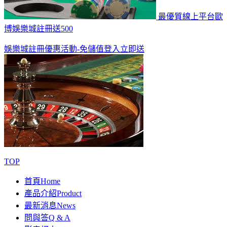
最優質線上平台歐
博娛樂城註冊送500
娛樂城註冊優惠活動-免儲值登入立即送
TOP
首頁
Home
產品介紹
Product
最新消息
News
問與答
Q & A