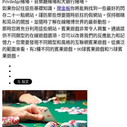
Priviledge賭場，音樂廳賭場和大銀行賭場。​
如果你記住這些基礎知識，
現金板
你將能夠找到一些最好的閃
存二十一點網站。謹防那些想要隨時抓狂的假網站。保持眼睛
和耳朵的開放，並隨時了解在線賭博世界的最新動態。
那時您將充分利用這些網站。賓果遊戲非常令人興奮。通過提
供不同類型的在線遊戲選項，您可以改善我們的反應能力和記
憶力。您需要發現不同類型和風格的互聯網賓果遊戲。從廣泛
的範圍來看，有2種不同的賓果遊戲。90球賓果遊戲和75球賓
果遊戲。