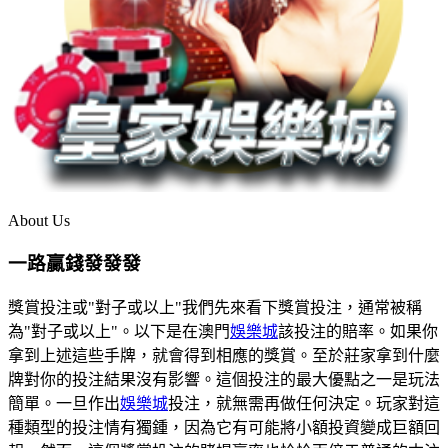
About Us
一路贏錢發發發
獎賞投注或"對子或以上"我們先來看下獎賞投注，通常被稱
為"對子或以上"。以下是在澳門
娛樂城
該投注的賠率。如果你
拿到上述這些手牌，就會得到相應的獎賞。至於莊家拿到什麼
牌對你的投注結果沒有影響。
這個投注的最大優點之一是玩法
簡單。一旦作出
娛樂城
投注，就無需再做任何決定。
玩家對這
種類型的投注情有獨鍾，因為它有可能將小額投資變成巨額回