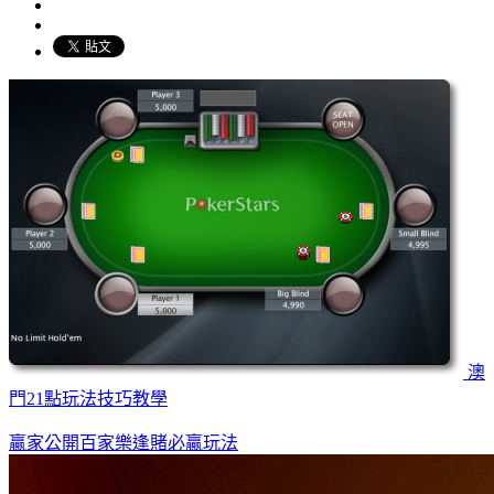
澳
門21點玩法技巧教學
贏家公開百家樂逢賭必贏玩法