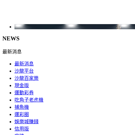
NEWS
最新消息
最新消息
沙龍平台
沙龍百家樂
現金版
運動彩券
吃角子老虎機
捕魚機
運彩圈
娛樂城賺錢
信用版