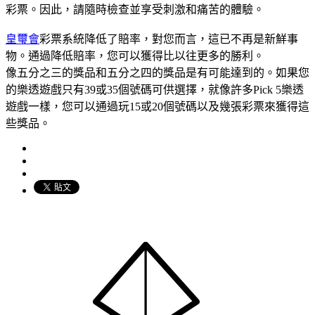
彩票。因此，請隨時檢查並享受刺激和痛苦的體驗。
皇璽會
彩票系統降低了賠率，對您而言，這已不再是新鮮事
物。通過降低賠率，您可以獲得比以往更多的勝利。
像五分之三的獎品和五分之四的獎品是有可能達到的。如果您
的樂透遊戲只有39或35個號碼可供選擇，就像許多Pick 5樂透
遊戲一樣，您可以通過玩15或20個號碼以及幾張彩票來獲得這
些獎品。