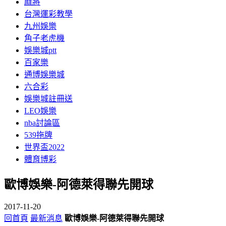
麻將
台灣運彩教學
九州娛樂
角子老虎機
娛樂城ptt
百家樂
通博娛樂城
六合彩
娛樂城註冊送
LEO娛樂
nba討論區
539拖牌
世界盃2022
體育博彩
歐博娛樂-阿德萊得聯先開球
2017-11-20
回首頁
最新消息
歐博娛樂-阿德萊得聯先開球