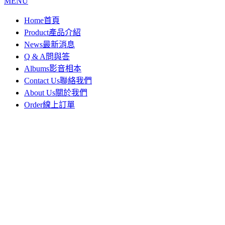
MENU
Home
首頁
Product
產品介紹
News
最新消息
Q & A
問與答
Albums
影音相本
Contact Us
聯絡我們
About Us
關於我們
Order
線上訂單