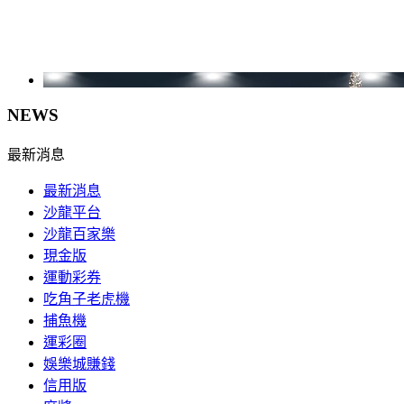
NEWS
最新消息
最新消息
沙龍平台
沙龍百家樂
現金版
運動彩券
吃角子老虎機
捕魚機
運彩圈
娛樂城賺錢
信用版