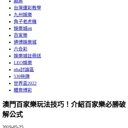
麻將
台灣運彩教學
九州娛樂
角子老虎機
娛樂城ptt
百家樂
通博娛樂城
六合彩
娛樂城註冊送
LEO娛樂
nba討論區
539拖牌
世界盃2022
體育博彩
澳門百家樂玩法技巧！介紹百家樂必勝破
解公式
2019-05-25