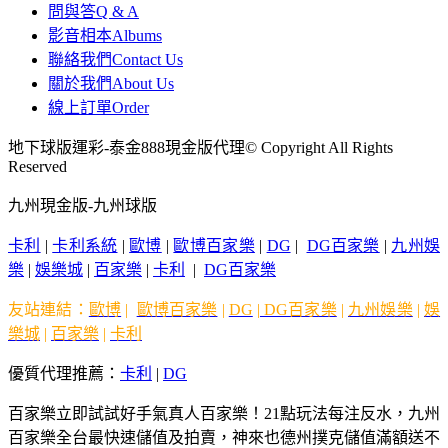
問與答
Q & A
影音相本
Albums
聯絡我們
Contact Us
關於我們
About Us
線上訂單
Order
地下球版運彩-泰金888現金版代理© Copyright All Rights
Reserved
九州現金版-九州球版
卡利
|
卡利系統
|
歐博
|
歐博百家樂
|
DG
|
DG百家樂
|
九州娛
樂
|
娛樂城
|
百家樂
|
卡利
|
DG百家樂
友站連結：
歐博
|
歐博百家樂
|
DG
|
DG百家樂
|
九州娛樂
|
娛
樂城
|
百家樂
|
卡利
優質代理推薦：
卡利
|
DG
百家樂立即試試好手氣真人百家樂！21點玩法每注反水，九州
百家樂全台最快速儲值及拍賣，神來也德州撲克儲值滿額送不