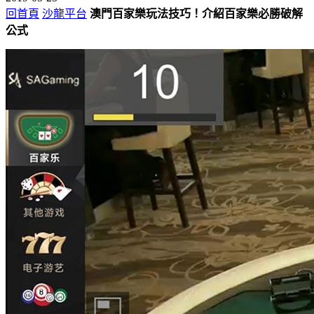
回首頁
沙龍平台
澳門百家樂玩法技巧！介紹百家樂必勝破解
公式