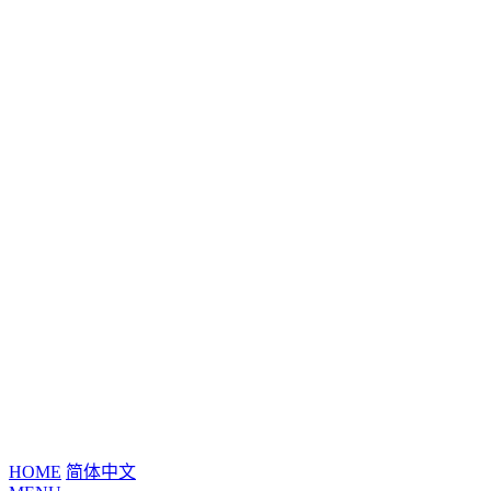
HOME
简体中文