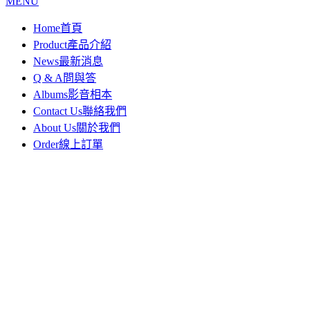
MENU
Home
首頁
Product
產品介紹
News
最新消息
Q & A
問與答
Albums
影音相本
Contact Us
聯絡我們
About Us
關於我們
Order
線上訂單