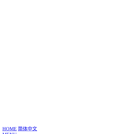
HOME
简体中文