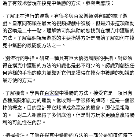
為了有效地發現在撲克中獲勝的方法，參與者應該：
·
了解正在進行的運動。有很多與
百家樂
類別有關的電子遊
戲。皇家同花順在最大的視頻遊戲中獲勝，但是如果這項運動
的召喚是二十一點，理解這可能無助於您找到在撲克中獲勝的
方法。了解每個視頻遊戲的主要指導方針是開始了解如何在撲
克中獲勝的最簡便方法之一。
· 別流行的手指。研究一種具有巨大優勢風險的手指，對於獲
得在撲克中獲勝的方法的知識也是必不可少的。認識到創造任
何這樣的手指的能力並靠近它們是獲得在撲克中獲勝的知識的
最方便的方式。
· 了解機會。學習在
百家樂
中獲勝的方法，接受它是一項具有
各種風險和能力的運動。當收到一手很棒的牌時，這是一個很
棒的概念，目的是計算它賭博成為贏家的機會，即使是粗略
的。一對二人組贏得了多個底池，但是對方玩家更願意贏得勝
利的可能性在內部。
· 把握投注。了解在撲克中獲勝的方法的一部分是知道何時下