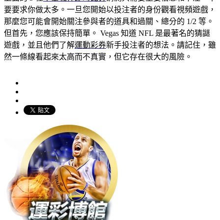
要要求你做太多。一旦您開始以投注者的身份觀看視頻遊戲，
那麼您可能會開始關注參與者的道具和過關、總分的 1/2 等。
但首先，您應該保持簡單。 Vegas 知道 NFL 是最著名的猜謎
遊戲，並且他們了解
運動彩券
新手投注者的想法。請記住，雖
然一條線看起來太高而不真實，但它存在很大的風險。