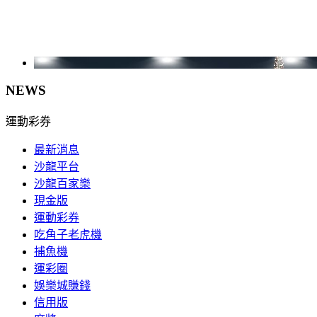
NEWS
運動彩券
最新消息
沙龍平台
沙龍百家樂
現金版
運動彩券
吃角子老虎機
捕魚機
運彩圈
娛樂城賺錢
信用版