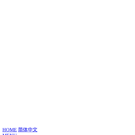
HOME
简体中文