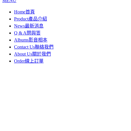
MENU
Home
首頁
Product
產品介紹
News
最新消息
Q & A
問與答
Albums
影音相本
Contact Us
聯絡我們
About Us
關於我們
Order
線上訂單