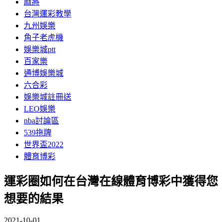
麻將
台灣運彩教學
九州娛樂
角子老虎機
娛樂城ptt
百家樂
通博娛樂城
六合彩
娛樂城註冊送
LEO娛樂
nba討論區
539拖牌
世界盃2022
體育博彩
運彩圈如何在台灣在線體育博彩中獲得您
想要的結果
2021-10-01