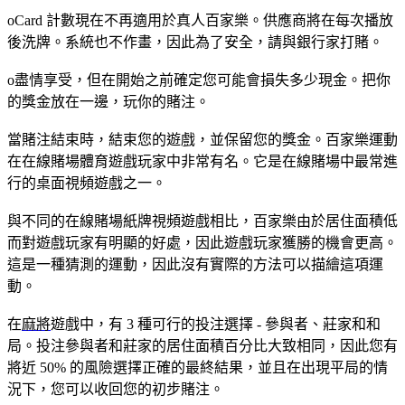
oCard 計數現在不再適用於
真人百家樂
。供應商將在每次播放
後洗牌。系統也不作畫，因此為了安全，請與銀行家打賭。
o盡情享受，但在開始之前確定您可能會損失多少現金。把你
的獎金放在一邊，玩你的賭注。
當賭注結束時，結束您的遊戲，並保留您的獎金。百家樂運動
在在線賭場體育遊戲玩家中非常有名。它是在線賭場中最常進
行的桌面視頻遊戲之一。
與不同的在線賭場紙牌視頻遊戲相比，百家樂由於居住面積低
而對遊戲玩家有明顯的好處，因此遊戲玩家獲勝的機會更高。
這是一種猜測的運動，因此沒有實際的方法可以描繪這項運
動。
在
麻將
遊戲中，有 3 種可行的投注選擇 - 參與者、莊家和和
局。投注參與者和莊家的居住面積百分比大致相同，因此您有
將近 50% 的風險選擇正確的最終結果，並且在出現平局的情
況下，您可以收回您的初步賭注。