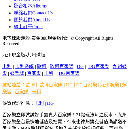
影音相本
Albums
聯絡我們
Contact Us
關於我們
About Us
線上訂單
Order
地下球版運彩-泰金888現金版代理© Copyright All Rights
Reserved
九州現金版-九州球版
卡利
|
卡利系統
|
歐博
|
歐博百家樂
|
DG
|
DG百家樂
|
九州娛
樂
|
娛樂城
|
百家樂
|
卡利
|
DG百家樂
友站連結：
歐博
|
歐博百家樂
|
DG
|
DG百家樂
|
九州娛樂
|
娛
樂城
|
百家樂
|
卡利
優質代理推薦：
卡利
|
DG
百家樂立即試試好手氣真人百家樂！21點玩法每注反水，九州
百家樂全台最快速儲值及拍賣，神來也德州撲克儲值滿額送不
限次數，NBA賭球運彩技巧加入首儲大放送玩運彩，百家樂