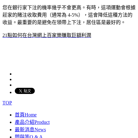
您在銀行家下注的機率幾乎不會更高。有時，這項運動會根據
莊家的賭注收取費用（通常為 4-5%），這會降低這種方法的
收益。最重要的是避免在領帶上下注，居住區是最好的。
21點如何在台灣網上百家樂賺取巨額利潤
TOP
首頁
Home
產品介紹
Product
最新消息
News
問與答
Q & A