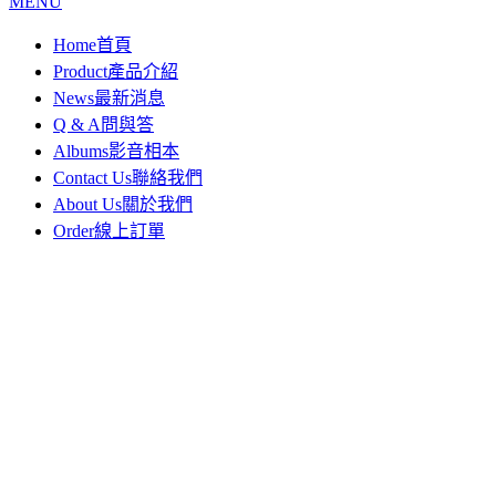
MENU
Home
首頁
Product
產品介紹
News
最新消息
Q & A
問與答
Albums
影音相本
Contact Us
聯絡我們
About Us
關於我們
Order
線上訂單