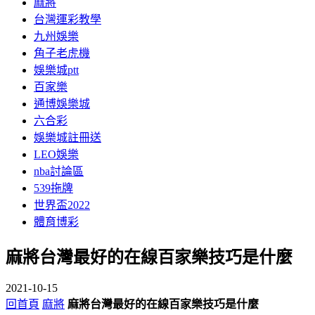
麻將
台灣運彩教學
九州娛樂
角子老虎機
娛樂城ptt
百家樂
通博娛樂城
六合彩
娛樂城註冊送
LEO娛樂
nba討論區
539拖牌
世界盃2022
體育博彩
麻將台灣最好的在線百家樂技巧是什麼
2021-10-15
回首頁
麻將
麻將台灣最好的在線百家樂技巧是什麼