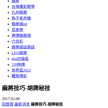
麻將
台灣運彩教學
九州娛樂
角子老虎機
娛樂城ptt
百家樂
通博娛樂城
六合彩
娛樂城註冊送
LEO娛樂
nba討論區
539拖牌
世界盃2022
體育博彩
麻將技巧-胡牌秘技
2017-02-08
回首頁
最新消息
麻將技巧-胡牌秘技