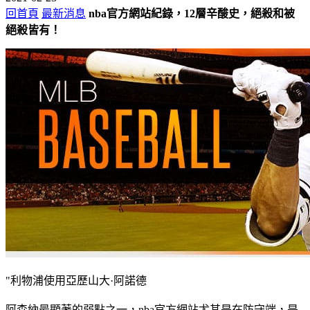
回首頁
最新消息
nba官方網站紀錄，12層辛酸史，絕殺和被
絕殺皆有！
"利物浦使用亞歷山大·阿諾德
阿森納最顯著的弱點之一，nba官方網站尤其是在防守端，是