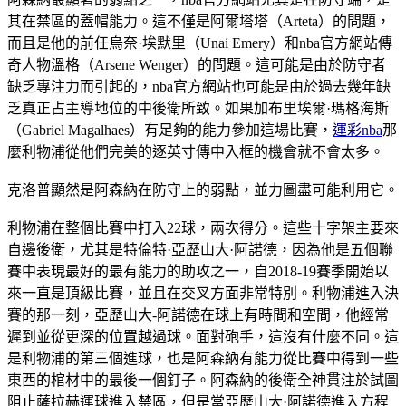
其在禁區的蓋帽能力。這不僅是阿爾塔塔（Arteta）的問題，
而且是他的前任烏奈·埃默里（Unai Emery）和nba官方網站傳
奇人物溫格（Arsene Wenger）的問題。這可能是由於防守者
缺乏專注力而引起的，nba官方網站也可能是由於過去幾年缺
乏真正占主導地位的中後衛所致。如果加布里埃爾·瑪格海斯
（Gabriel Magalhaes）有足夠的能力參加這場比賽，
運彩nba
那
麼利物浦從他們完美的逐英寸傳中入框的機會就不會太多。
克洛普顯然是阿森納在防守上的弱點，並力圖盡可能利用它。
利物浦在整個比賽中打入22球，兩次得分。這些十字架主要來
自邊後衛，尤其是特倫特·亞歷山大·阿諾德，因為他是五個聯
賽中表現最好的最有能力的助攻之一，自2018-19賽季開始以
來一直是頂級比賽，並且在交叉方面非常特別。利物浦進入決
賽的那一刻，亞歷山大-阿諾德在球上有時間和空間，他經常
遲到並從更深的位置越過球。面對砲手，這沒有什麼不同。這
是利物浦的第三個進球，也是阿森納有能力從比賽中得到一些
東西的棺材中的最後一個釘子。阿森納的後衛全神貫注於試圖
阻止薩拉赫運球進入禁區，但是當亞歷山大·阿諾德進入方程